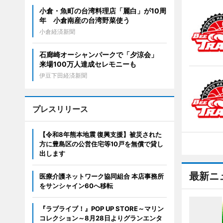
小倉・魚町の台湾料理店「麗白」が10周
年 小倉南産の台湾野菜使う
小倉経済新聞
石廊崎オーシャンパークで「夕涼会」
来場100万人達成セレモニーも
伊豆下田経済新聞
プレスリリース
【令和8年熊本地震 復興支援】被災された
方に豊島区の公営住宅等10戸を無償で貸し
出します
最新ニ
医療介護ネットワーク協同組合 本店事務所
をサンシャイン60へ移転
『ラブライブ！』POP UP STORE～マリン
コレクション～8月28日よりグランエンタ