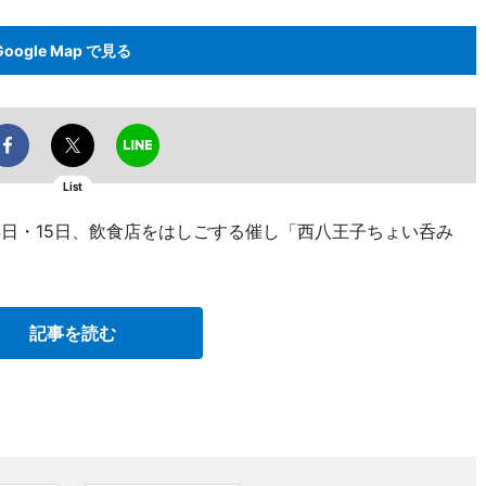
Google Map で見る
List
4日・15日、飲食店をはしごする催し「西八王子ちょい呑み
記事を読む