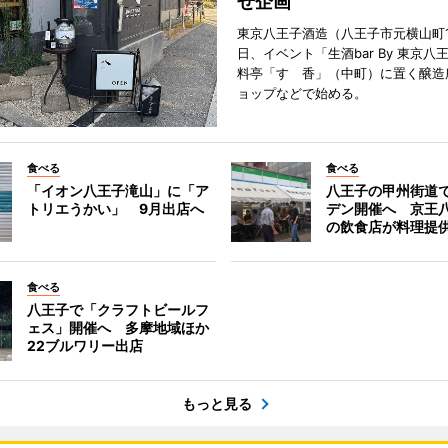
せ企画
東京八王子酒造（八王子市元横山町1
日、イベント「生酒bar By 東京八
料亭「すゞ香」（中町）に置く醸造
ョップなどで始める。
食べる
食べる
「イオン八王子滝山」に「ア
八王子の甲州街道
トリエうかい」 9月出店へ
デン開催へ 京王
の飲食店が料理提
食べる
八王子で「クラフトビールフ
ェス」開催へ 多摩地域ほか
22ブルワリー出店
もっと見る