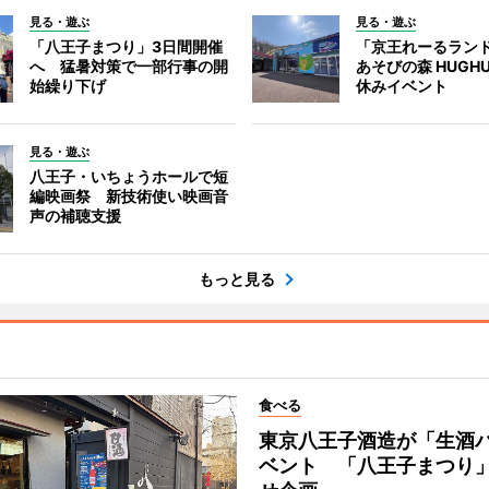
見る・遊ぶ
見る・遊ぶ
「八王子まつり」3日間開催
「京王れーるラン
へ 猛暑対策で一部行事の開
あそびの森 HUGH
始繰り下げ
休みイベント
見る・遊ぶ
八王子・いちょうホールで短
編映画祭 新技術使い映画音
声の補聴支援
もっと見る
食べる
東京八王子酒造が「生酒
ベント 「八王子まつり