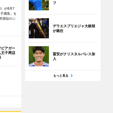
フ
）が8月7
王子酒造」を
所併設のシ
デラエスプリエジャ大統領
が就任
でビアガー
八王子周辺
冨安がクリスタルパレス加
供
入
もっと見る