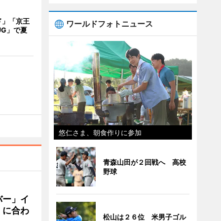
ド」「京王
ワールドフォトニュース
UG」で夏
悠仁さま、朝食作りに参加
青森山田が２回戦へ 高校
野球
バー」イ
」に合わ
松山は２６位 米男子ゴル