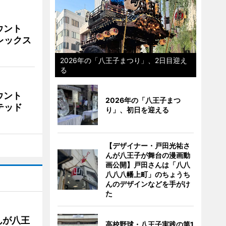
ウント
ビレックス
2026年の「八王子まつり」、2日目迎え
る
ウント
2026年の「八王子まつ
イテッド
り」、初日を迎える
【デザイナー・戸田光祐さ
んが八王子が舞台の漫画動
画公開】戸田さんは「八八
八八八幡上町」のちょうち
んのデザインなどを手がけ
た
んが八王
高校野球・八王子実践の第1