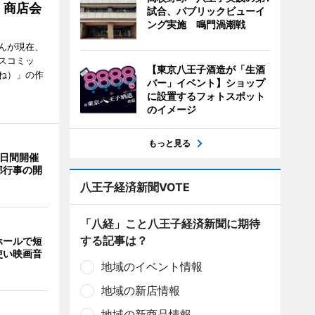
 商店会
試合、パブリックビューイ
ング実施 鳴門渦潮戦
んが現在、
スコミッ
【東京八王子酒造が「生酒
ね）」の作
バー」イベント】ショップ
に設置するフォトスポット
のイメージ
もっと見る
3日間開催
部行事の開
八王子経済新聞VOTE
「八経」こと八王子経済新聞に期待
する記事は？
ホールで短
使い映画音
地域のイベント情報
地域の新店情報
地域の新商品情報