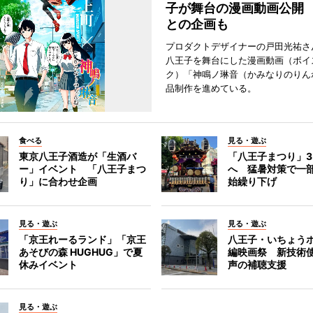
子が舞台の漫画動画公開
との企画も
プロダクトデザイナーの戸田光祐さ
八王子を舞台にした漫画動画（ボイ
ク）「神鳴ノ琳音（かみなりのりん
品制作を進めている。
食べる
見る・遊ぶ
東京八王子酒造が「生酒バ
「八王子まつり」
ー」イベント 「八王子まつ
へ 猛暑対策で一
り」に合わせ企画
始繰り下げ
見る・遊ぶ
見る・遊ぶ
「京王れーるランド」「京王
八王子・いちょう
あそびの森 HUGHUG」で夏
編映画祭 新技術
休みイベント
声の補聴支援
見る・遊ぶ