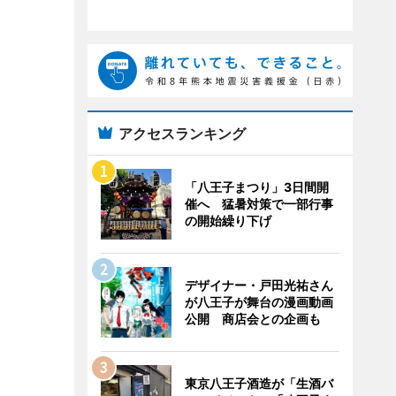
アクセスランキング
「八王子まつり」3日間開
催へ 猛暑対策で一部行事
の開始繰り下げ
デザイナー・戸田光祐さん
が八王子が舞台の漫画動画
公開 商店会との企画も
東京八王子酒造が「生酒バ