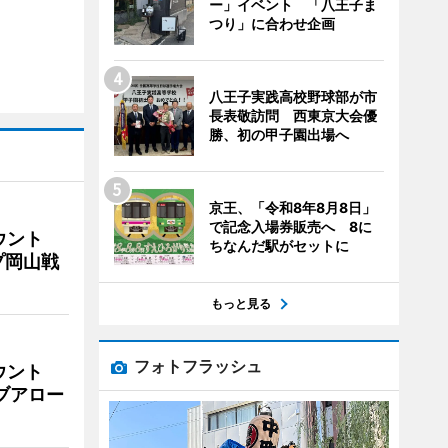
ー」イベント 「八王子ま
つり」に合わせ企画
八王子実践高校野球部が市
長表敬訪問 西東京大会優
勝、初の甲子園出場へ
京王、「令和8年8月8日」
で記念入場券販売へ 8に
ウント
ちなんだ駅がセットに
プ岡山戦
もっと見る
フォトフラッシュ
ウント
イブアロー