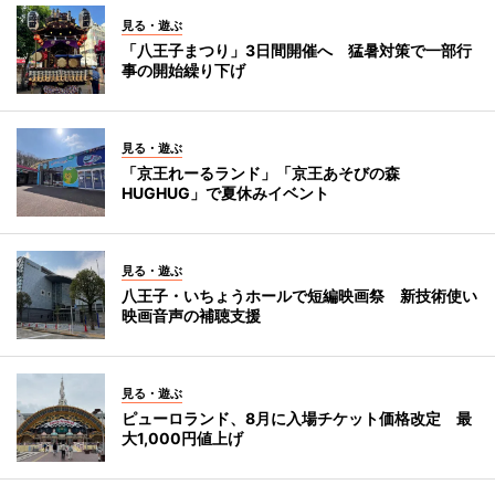
見る・遊ぶ
「八王子まつり」3日間開催へ 猛暑対策で一部行
事の開始繰り下げ
見る・遊ぶ
「京王れーるランド」「京王あそびの森
HUGHUG」で夏休みイベント
見る・遊ぶ
八王子・いちょうホールで短編映画祭 新技術使い
映画音声の補聴支援
見る・遊ぶ
ピューロランド、8月に入場チケット価格改定 最
大1,000円値上げ