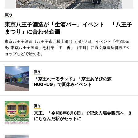
買う
東京八王子酒造が「生酒バー」イベント 「八王子
まつり」に合わせ企画
東京八王子酒造（八王子市元横山町1）が8月7日、イベント「生酒bar
By 東京八王子酒造」を料亭「すゞ香」（中町）に置く醸造所併設のシ
ョップなどで始める。
買う
「京王れーるランド」「京王あそびの森
HUGHUG」で夏休みイベント
買う
京王、「令和8年8月8日」で記念入場券販売へ 8
にちなんだ駅がセットに