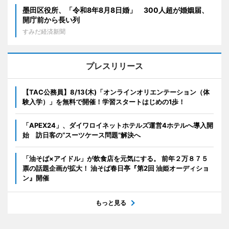
墨田区役所、「令和8年8月8日婚」 300人超が婚姻届、
開庁前から長い列
すみだ経済新聞
プレスリリース
【TAC公務員】8/13(木)「オンラインオリエンテーション（体
験入学）」を無料で開催！学習スタートはじめの1歩！
「APEX24」、ダイワロイネットホテルズ運営4ホテルへ導入開
始 訪日客の“スーツケース問題”解決へ
「油そば×アイドル」が飲食店を元気にする。 前年２万８７５
票の話題企画が拡大！ 油そば春日亭『第2回 油姫オーディショ
ン』開催
もっと見る