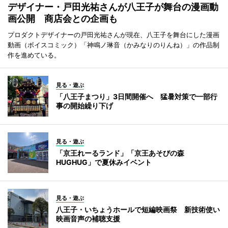
デザイナー・戸田光祐さんが八王子が舞台の漫画動
画公開 商店会との企画も
プロダクトデザイナーの戸田光祐さんが現在、八王子を舞台にした漫画
動画（ボイスコミック）「神鳴ノ琳音（かみなりのりんね）」の作品制
作を進めている。
見る・遊ぶ
「八王子まつり」3日間開催へ 猛暑対策で一部行
事の開始繰り下げ
見る・遊ぶ
「京王れーるランド」「京王あそびの森
HUGHUG」で夏休みイベント
見る・遊ぶ
八王子・いちょうホールで短編映画祭 新技術使い
映画音声の補聴支援