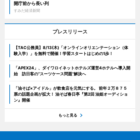
開庁前から長い列
すみだ経済新聞
プレスリリース
【TAC公務員】8/13(木)「オンラインオリエンテーション（体
験入学）」を無料で開催！学習スタートはじめの1歩！
「APEX24」、ダイワロイネットホテルズ運営4ホテルへ導入開
始 訪日客の“スーツケース問題”解決へ
「油そば×アイドル」が飲食店を元気にする。 前年２万８７５
票の話題企画が拡大！ 油そば春日亭『第2回 油姫オーディショ
ン』開催
もっと見る