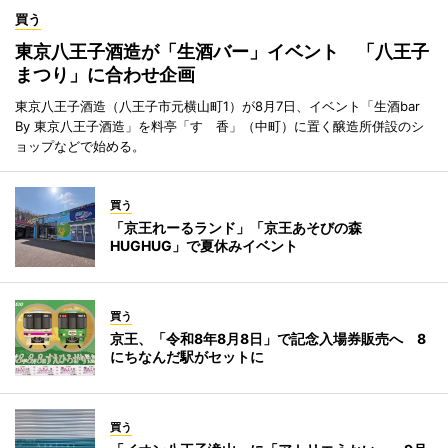
買う
東京八王子酒造が「生酒バー」イベント 「八王子
まつり」に合わせ企画
東京八王子酒造（八王子市元横山町1）が8月7日、イベント「生酒bar
By 東京八王子酒造」を料亭「すゞ香」（中町）に置く醸造所併設のシ
ョップなどで始める。
買う
「京王れーるランド」「京王あそびの森
HUGHUG」で夏休みイベント
買う
京王、「令和8年8月8日」で記念入場券販売へ 8
にちなんだ駅がセットに
買う