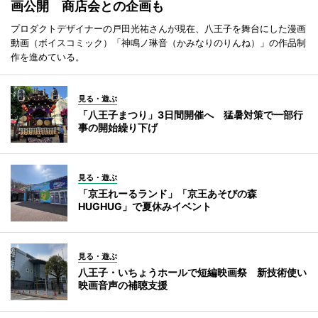
画公開 商店会との企画も
プロダクトデザイナーの戸田光祐さんが現在、八王子を舞台にした漫画
動画（ボイスコミック）「神鳴ノ琳音（かみなりのりんね）」の作品制
作を進めている。
見る・遊ぶ
「八王子まつり」3日間開催へ 猛暑対策で一部行
事の開始繰り下げ
見る・遊ぶ
「京王れーるランド」「京王あそびの森
HUGHUG」で夏休みイベント
見る・遊ぶ
八王子・いちょうホールで短編映画祭 新技術使い
映画音声の補聴支援