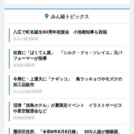
みん経トピックス
八広で町名誕生60周年祝賀会 小池都知事も祝福
すみだ経済新聞
佐賀に「ばくてん屋」 「シルク・ドゥ・ソレイユ」元パ
フォーマーが指導
佐賀経済新聞
今帰仁・上運天に「ナギッコ」 島ラッキョウやモズクの
加工品販売
やんばる経済新聞
沼津「淡島ホテル」が夏限定イベント イラストサービス
や星空観望会など
沼津経済新聞
墨田区役所、「令和8年8月8日婚」 300人超が婚姻届、