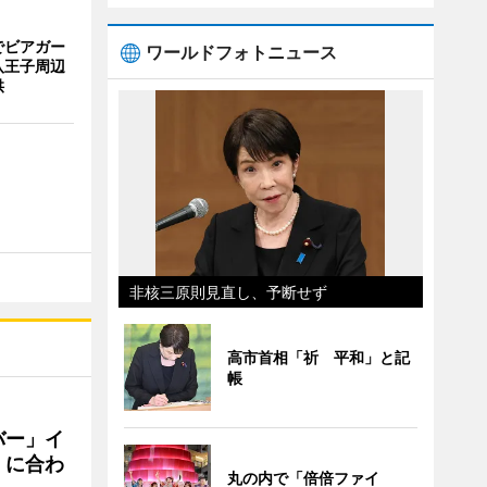
でビアガー
ワールドフォトニュース
八王子周辺
供
非核三原則見直し、予断せず
高市首相「祈 平和」と記
帳
バー」イ
」に合わ
丸の内で「倍倍ファイ