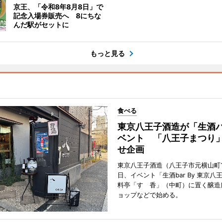
京王、「令和8年8月8日」で
記念入場券販売へ 8にちな
んだ駅がセットに
もっと見る
食べる
東京八王子酒造が「生酒
ベント 「八王子まつり
せ企画
東京八王子酒造（八王子市元横山町1
日、イベント「生酒bar By 東京八
料亭「すゞ香」（中町）に置く醸造
ョップなどで始める。