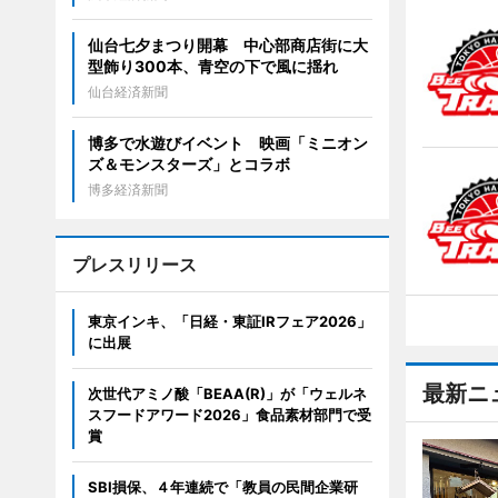
仙台七夕まつり開幕 中心部商店街に大
型飾り300本、青空の下で風に揺れ
仙台経済新聞
博多で水遊びイベント 映画「ミニオン
ズ＆モンスターズ」とコラボ
博多経済新聞
プレスリリース
東京インキ、「日経・東証IRフェア2026」
に出展
最新ニ
次世代アミノ酸「BEAA(R)」が「ウェルネ
スフードアワード2026」食品素材部門で受
賞
SBI損保、４年連続で「教員の民間企業研