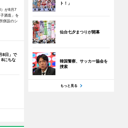
ト！」
）が8月7
王子酒造」を
所併設のシ
仙台七夕まつりが開幕
月8日」で
 8にちな
韓国警察、サッカー協会を
捜索
もっと見る