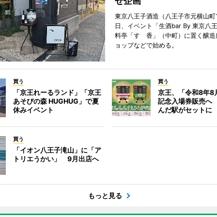
せ企画
東京八王子酒造（八王子市元横山町1
日、イベント「生酒bar By 東京八
料亭「すゞ香」（中町）に置く醸造
ョップなどで始める。
買う
買う
「京王れーるランド」「京王
京王、「令和8年8
あそびの森 HUGHUG」で夏
記念入場券販売へ
休みイベント
んだ駅がセットに
買う
「イオン八王子滝山」に「ア
トリエうかい」 9月出店へ
もっと見る