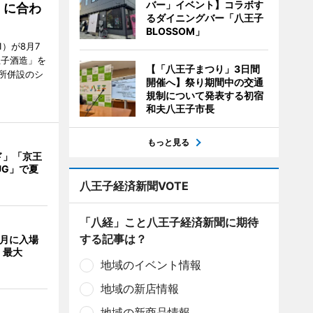
バー」イベント】コラボす
」に合わ
るダイニングバー「八王子
BLOSSOM」
）が8月7
王子酒造」を
【「八王子まつり」3日間
所併設のシ
開催へ】祭り期間中の交通
規制について発表する初宿
和夫八王子市長
もっと見る
ド」「京王
UG」で夏
八王子経済新聞VOTE
「八経」こと八王子経済新聞に期待
する記事は？
8月に入場
 最大
地域のイベント情報
地域の新店情報
地域の新商品情報