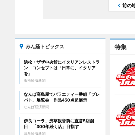
前の
みん経トピックス
特集
浜松・ザザ中央館にイタリアンレストラ
ン コンセプトは「日常に、イタリア
を」
浜松経済新聞
なんば高島屋でバラエティー番組「プレ
バト」展覧会 作品450点超展示
なんば経済新聞
伊良コーラ、浅草観音前に直営5店舗
目 「300年続く店」目指す
浅草経済新聞