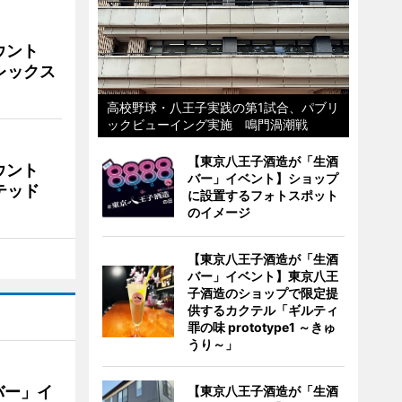
ウント
ビレックス
高校野球・八王子実践の第1試合、パブリ
ックビューイング実施 鳴門渦潮戦
【東京八王子酒造が「生酒
ウント
バー」イベント】ショップ
イテッド
に設置するフォトスポット
のイメージ
【東京八王子酒造が「生酒
バー」イベント】東京八王
子酒造のショップで限定提
供するカクテル「ギルティ
罪の味 prototype1 ～きゅ
うり～」
バー」イ
【東京八王子酒造が「生酒