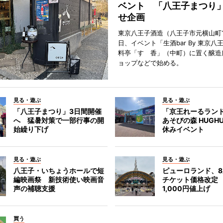
ベント 「八王子まつり
せ企画
東京八王子酒造（八王子市元横山町1
日、イベント「生酒bar By 東京八
料亭「すゞ香」（中町）に置く醸造
ョップなどで始める。
見る・遊ぶ
見る・遊ぶ
「八王子まつり」3日間開催
「京王れーるラン
へ 猛暑対策で一部行事の開
あそびの森 HUGH
始繰り下げ
休みイベント
見る・遊ぶ
見る・遊ぶ
八王子・いちょうホールで短
ピューロランド、
編映画祭 新技術使い映画音
チケット価格改定
声の補聴支援
1,000円値上げ
買う