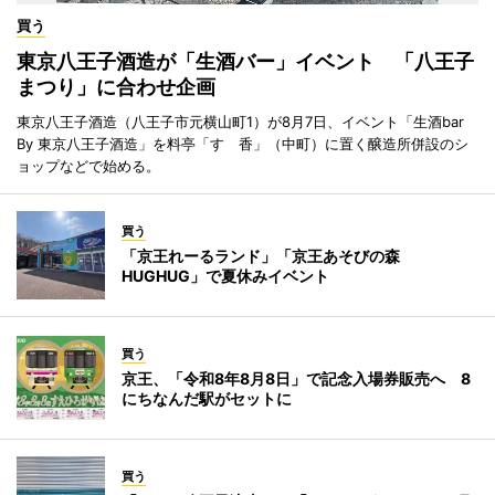
買う
東京八王子酒造が「生酒バー」イベント 「八王子
まつり」に合わせ企画
東京八王子酒造（八王子市元横山町1）が8月7日、イベント「生酒bar
By 東京八王子酒造」を料亭「すゞ香」（中町）に置く醸造所併設のシ
ョップなどで始める。
買う
「京王れーるランド」「京王あそびの森
HUGHUG」で夏休みイベント
買う
京王、「令和8年8月8日」で記念入場券販売へ 8
にちなんだ駅がセットに
買う