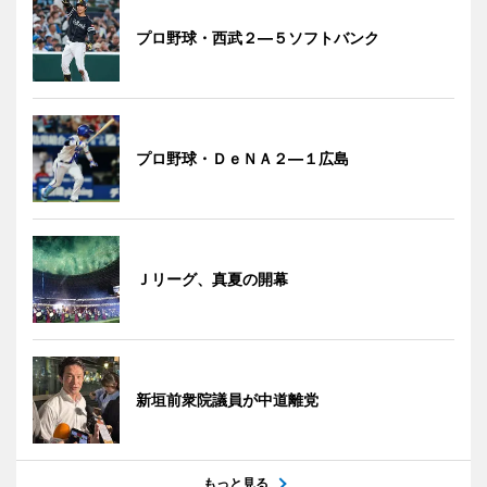
プロ野球・西武２―５ソフトバンク
プロ野球・ＤｅＮＡ２―１広島
Ｊリーグ、真夏の開幕
新垣前衆院議員が中道離党
もっと見る