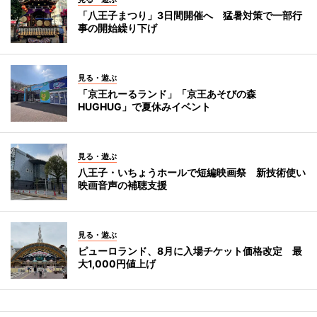
「八王子まつり」3日間開催へ 猛暑対策で一部行
事の開始繰り下げ
見る・遊ぶ
「京王れーるランド」「京王あそびの森
HUGHUG」で夏休みイベント
見る・遊ぶ
八王子・いちょうホールで短編映画祭 新技術使い
映画音声の補聴支援
見る・遊ぶ
ピューロランド、8月に入場チケット価格改定 最
大1,000円値上げ