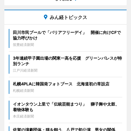
みん経トピックス
田川市民プールで「バリアフリーデイ」 開催に向けCFで
協力呼びかけ
筑豊経済新聞
3年連続甲子園出場の関東一高を応援 グリーンパレスが特
別ランチ
江戸川経済新聞
札幌4PLAに韓国発フォトブース 北海道初の常設店
札幌経済新聞
イオンタウン上里で「伝統芸能まつり」 獅子舞や太鼓、
着物体験も
本庄経済新聞
佐賀の演劇団体・猫を飼う、八戸で初公演 男女の関係、