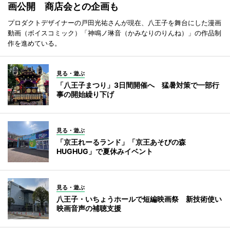
画公開 商店会との企画も
プロダクトデザイナーの戸田光祐さんが現在、八王子を舞台にした漫画
動画（ボイスコミック）「神鳴ノ琳音（かみなりのりんね）」の作品制
作を進めている。
見る・遊ぶ
「八王子まつり」3日間開催へ 猛暑対策で一部行
事の開始繰り下げ
見る・遊ぶ
「京王れーるランド」「京王あそびの森
HUGHUG」で夏休みイベント
見る・遊ぶ
八王子・いちょうホールで短編映画祭 新技術使い
映画音声の補聴支援