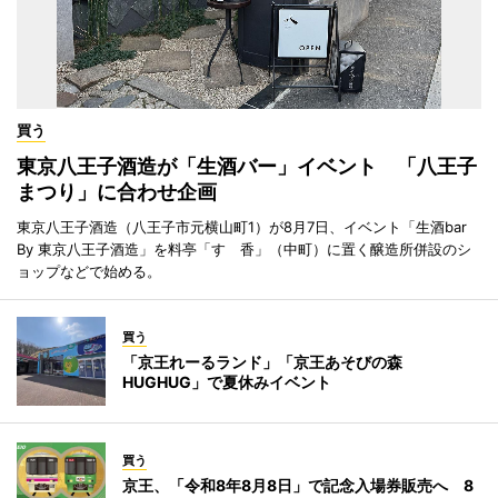
買う
東京八王子酒造が「生酒バー」イベント 「八王子
まつり」に合わせ企画
東京八王子酒造（八王子市元横山町1）が8月7日、イベント「生酒bar
By 東京八王子酒造」を料亭「すゞ香」（中町）に置く醸造所併設のシ
ョップなどで始める。
買う
「京王れーるランド」「京王あそびの森
HUGHUG」で夏休みイベント
買う
京王、「令和8年8月8日」で記念入場券販売へ 8