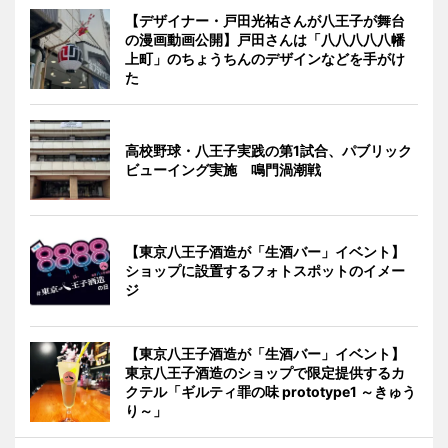
【デザイナー・戸田光祐さんが八王子が舞台
の漫画動画公開】戸田さんは「八八八八八幡
上町」のちょうちんのデザインなどを手がけ
た
高校野球・八王子実践の第1試合、パブリック
ビューイング実施 鳴門渦潮戦
【東京八王子酒造が「生酒バー」イベント】
ショップに設置するフォトスポットのイメー
ジ
【東京八王子酒造が「生酒バー」イベント】
東京八王子酒造のショップで限定提供するカ
クテル「ギルティ罪の味 prototype1 ～きゅう
り～」