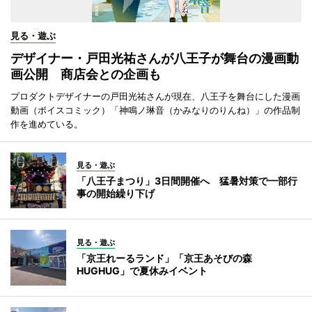
見る・遊ぶ
デザイナー・戸田光祐さんが八王子が舞台の漫画動
画公開 商店会との企画も
プロダクトデザイナーの戸田光祐さんが現在、八王子を舞台にした漫画
動画（ボイスコミック）「神鳴ノ琳音（かみなりのりんね）」の作品制
作を進めている。
見る・遊ぶ
「八王子まつり」3日間開催へ 猛暑対策で一部行
事の開始繰り下げ
見る・遊ぶ
「京王れーるランド」「京王あそびの森
HUGHUG」で夏休みイベント