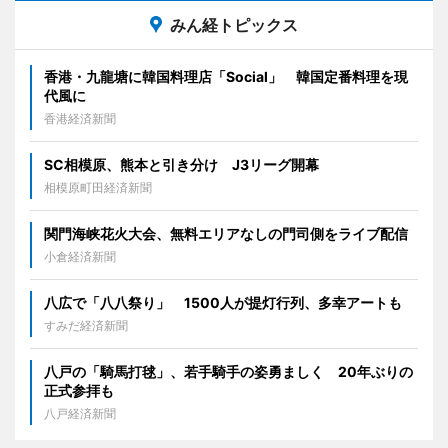
みん経トピックス
香港・九龍塘に韓国料理店「Social」 韓国定番料理を現
代風に
香港経済新聞
SC相模原、熊本と引き分け J3リーグ開幕
相模原町田経済新聞
関門海峡花火大会、無料エリアなしの門司側をライブ配信
小倉経済新聞
八広で「八八祭り」 1500人が提灯行列、多幸アートも
すみだ経済新聞
八戸の「騎馬打毬」、若手騎手の姿勇ましく 20年ぶりの
正式参拝も
八戸経済新聞