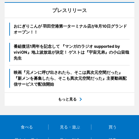
プレスリリース
おにぎりこんが 羽田空港第一ターミナル店が8月10日グランド
オープン！！
番組復活1周年を記念して 『マンガのラジオ supported by
viviON』地上波放送が決定！ ゲストは『宇宙兄弟』の小山宙哉
先生
映画『元メンに呼び出されたら、そこは異次元空間だった』
『新メンを募集したら、そこも異次元空間だった』主要動画配
信サービスで配信開始
もっと見る
食べる
見る・遊ぶ
買う