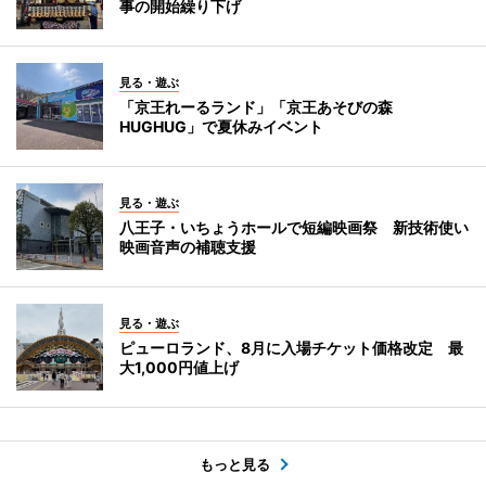
事の開始繰り下げ
見る・遊ぶ
「京王れーるランド」「京王あそびの森
HUGHUG」で夏休みイベント
見る・遊ぶ
八王子・いちょうホールで短編映画祭 新技術使い
映画音声の補聴支援
見る・遊ぶ
ピューロランド、8月に入場チケット価格改定 最
大1,000円値上げ
もっと見る