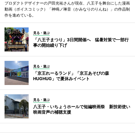
プロダクトデザイナーの戸田光祐さんが現在、八王子を舞台にした漫画
動画（ボイスコミック）「神鳴ノ琳音（かみなりのりんね）」の作品制
作を進めている。
見る・遊ぶ
「八王子まつり」3日間開催へ 猛暑対策で一部行
事の開始繰り下げ
見る・遊ぶ
「京王れーるランド」「京王あそびの森
HUGHUG」で夏休みイベント
見る・遊ぶ
八王子・いちょうホールで短編映画祭 新技術使い
映画音声の補聴支援