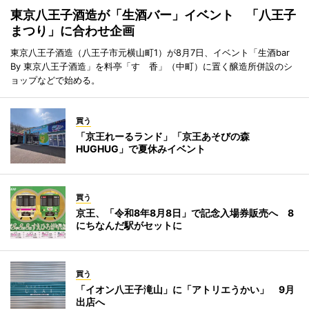
東京八王子酒造が「生酒バー」イベント 「八王子
まつり」に合わせ企画
東京八王子酒造（八王子市元横山町1）が8月7日、イベント「生酒bar
By 東京八王子酒造」を料亭「すゞ香」（中町）に置く醸造所併設のシ
ョップなどで始める。
買う
「京王れーるランド」「京王あそびの森
HUGHUG」で夏休みイベント
買う
京王、「令和8年8月8日」で記念入場券販売へ 8
にちなんだ駅がセットに
買う
「イオン八王子滝山」に「アトリエうかい」 9月
出店へ