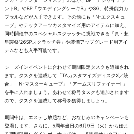
ントB」やBP「ウエディングケーキB」やSG、特殊能力カ
プセルなどが入手できます。その他にも「N-エクスキュ
ーブ」やテックアーツカスタマイズ用のアイテムに加え、
同時開催中のスペシャルスクラッチに挑戦できる「真・超
星譚祭'26SPスクラッチ券」や装備アップグレード用アイ
テムなども入手可能です。
シーズインイベントに合わせて期間限定タスクも追加され
ます。タスクを達成して「TAカスタマイズディスクX／統
合」「N-マスターキューブ」「アームズリファイナーII」
を手に入れましょう。あわせて称号タスクも追加されます
ので、タスクを達成して称号を獲得しましょう。
期間中は、エステし放題など、おなじみのキャンペーンも
登場します。さらに、5周年当日の6月9日（火）から始ま
る期間限定ログインボーナスでは、「5周年サンクフルス