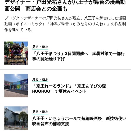
デザイナー・戸田光祐さんが八王子が舞台の漫画動
画公開 商店会との企画も
プロダクトデザイナーの戸田光祐さんが現在、八王子を舞台にした漫画
動画（ボイスコミック）「神鳴ノ琳音（かみなりのりんね）」の作品制
作を進めている。
見る・遊ぶ
「八王子まつり」3日間開催へ 猛暑対策で一部行
事の開始繰り下げ
見る・遊ぶ
「京王れーるランド」「京王あそびの森
HUGHUG」で夏休みイベント
見る・遊ぶ
八王子・いちょうホールで短編映画祭 新技術使い
映画音声の補聴支援