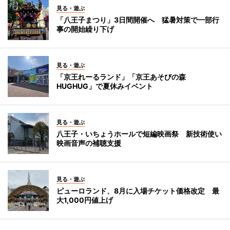
見る・遊ぶ
「八王子まつり」3日間開催へ 猛暑対策で一部行
事の開始繰り下げ
見る・遊ぶ
「京王れーるランド」「京王あそびの森
HUGHUG」で夏休みイベント
見る・遊ぶ
八王子・いちょうホールで短編映画祭 新技術使い
映画音声の補聴支援
見る・遊ぶ
ピューロランド、8月に入場チケット価格改定 最
大1,000円値上げ