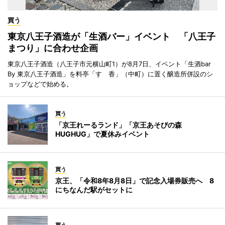
買う
東京八王子酒造が「生酒バー」イベント 「八王子
まつり」に合わせ企画
東京八王子酒造（八王子市元横山町1）が8月7日、イベント「生酒bar
By 東京八王子酒造」を料亭「すゞ香」（中町）に置く醸造所併設のシ
ョップなどで始める。
買う
「京王れーるランド」「京王あそびの森
HUGHUG」で夏休みイベント
買う
京王、「令和8年8月8日」で記念入場券販売へ 8
にちなんだ駅がセットに
買う