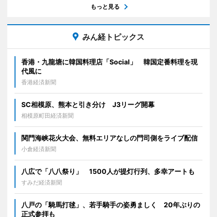
もっと見る
みん経トピックス
香港・九龍塘に韓国料理店「Social」 韓国定番料理を現
代風に
香港経済新聞
SC相模原、熊本と引き分け J3リーグ開幕
相模原町田経済新聞
関門海峡花火大会、無料エリアなしの門司側をライブ配信
小倉経済新聞
八広で「八八祭り」 1500人が提灯行列、多幸アートも
すみだ経済新聞
八戸の「騎馬打毬」、若手騎手の姿勇ましく 20年ぶりの
正式参拝も