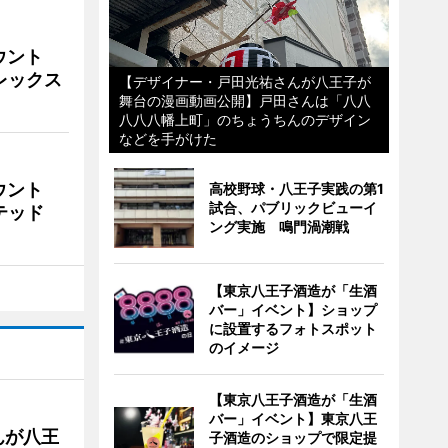
ウント
ビレックス
【デザイナー・戸田光祐さんが八王子が
舞台の漫画動画公開】戸田さんは「八八
八八八幡上町」のちょうちんのデザイン
などを手がけた
ウント
高校野球・八王子実践の第1
試合、パブリックビューイ
イテッド
ング実施 鳴門渦潮戦
【東京八王子酒造が「生酒
バー」イベント】ショップ
に設置するフォトスポット
のイメージ
【東京八王子酒造が「生酒
バー」イベント】東京八王
んが八王
子酒造のショップで限定提