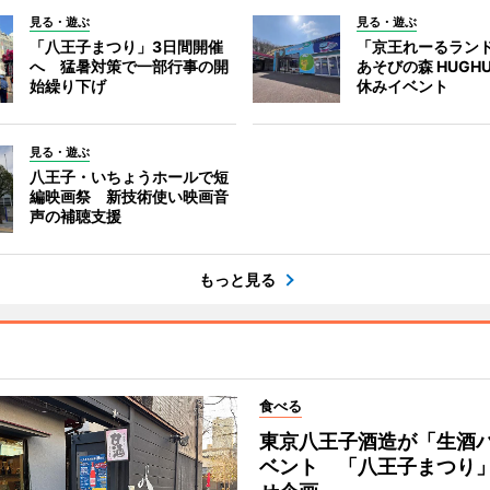
見る・遊ぶ
見る・遊ぶ
「八王子まつり」3日間開催
「京王れーるラン
へ 猛暑対策で一部行事の開
あそびの森 HUGH
始繰り下げ
休みイベント
見る・遊ぶ
八王子・いちょうホールで短
編映画祭 新技術使い映画音
声の補聴支援
もっと見る
食べる
東京八王子酒造が「生酒
ベント 「八王子まつり