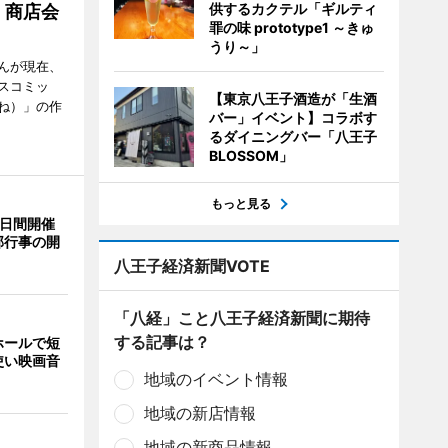
供するカクテル「ギルティ
 商店会
罪の味 prototype1 ～きゅ
うり～」
んが現在、
スコミッ
【東京八王子酒造が「生酒
ね）」の作
バー」イベント】コラボす
るダイニングバー「八王子
BLOSSOM」
もっと見る
3日間開催
部行事の開
八王子経済新聞VOTE
「八経」こと八王子経済新聞に期待
する記事は？
ホールで短
使い映画音
地域のイベント情報
地域の新店情報
地域の新商品情報