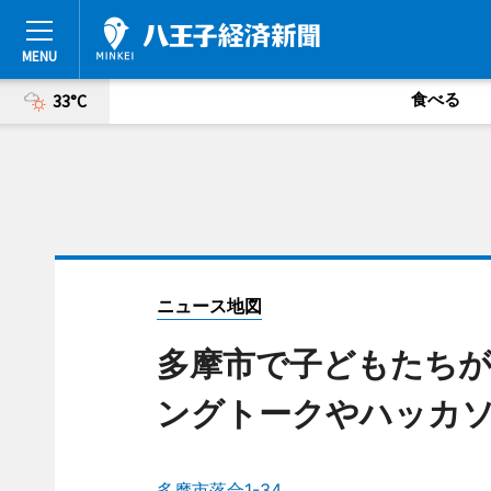
食べる
33°C
ニュース地図
多摩市で子どもたち
ングトークやハッカ
多摩市落合1-34