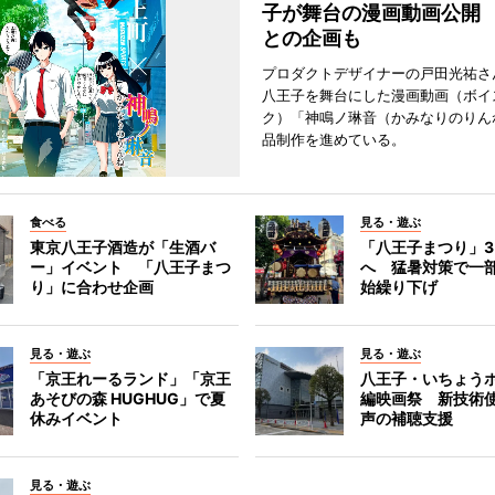
子が舞台の漫画動画公開
との企画も
プロダクトデザイナーの戸田光祐さ
八王子を舞台にした漫画動画（ボイ
ク）「神鳴ノ琳音（かみなりのりん
品制作を進めている。
食べる
見る・遊ぶ
東京八王子酒造が「生酒バ
「八王子まつり」
ー」イベント 「八王子まつ
へ 猛暑対策で一
り」に合わせ企画
始繰り下げ
見る・遊ぶ
見る・遊ぶ
「京王れーるランド」「京王
八王子・いちょう
あそびの森 HUGHUG」で夏
編映画祭 新技術
休みイベント
声の補聴支援
見る・遊ぶ