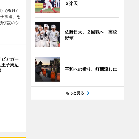
３楽天
）が8月7
王子酒造」を
所併設のシ
佐野日大、２回戦へ 高校
野球
でビアガー
八王子周辺
平和への祈り、灯籠流しに
供
もっと見る