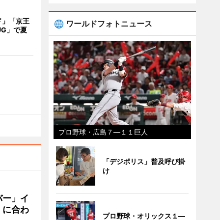
ド」「京王
ワールドフォトニュース
UG」で夏
プロ野球・広島７―１１巨人
「デジポリス」普及呼び掛
け
バー」イ
」に合わ
プロ野球・オリックス１―