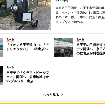
せ企画
東京八王子酒造（八王子市元横山町1
日、イベント「生酒bar By 東京八
料亭「すゞ香」（中町）に置く醸造
ョップなどで始める。
食べる
食べる
「イオン八王子滝山」に「ア
八王子の甲州街道
トリエうかい」 9月出店へ
デン開催へ 京王
の飲食店が料理提
食べる
八王子で「クラフトビールフ
ェス」開催へ 多摩地域ほか
22ブルワリー出店
もっと見る