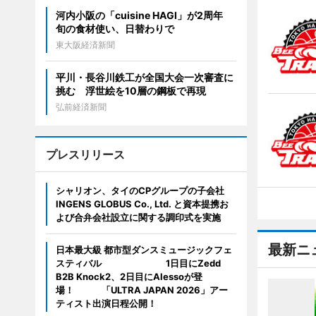
河内小阪の「cuisine HAGI」が2周年
旬の食材使い、日替わりで
東大阪経済新聞
平川・長谷川鉄工が全国大会一次審査に
挑む 浮世絵を10層の鋼板で再現
弘前経済新聞
プレスリリース
シャリオン、タイのCPグループの子会社
INGENS GLOBUS Co., Ltd. と資本提携お
よび合弁会社設立に関する調印式を実施
最新ニ
日本最大級 都市型ダンスミュージックフェ
スティバル 1日目にZedd
B2B Knock2、2日目にAlessoが登
場！ 「ULTRA JAPAN 2026」アー
ティスト出演日程公開！