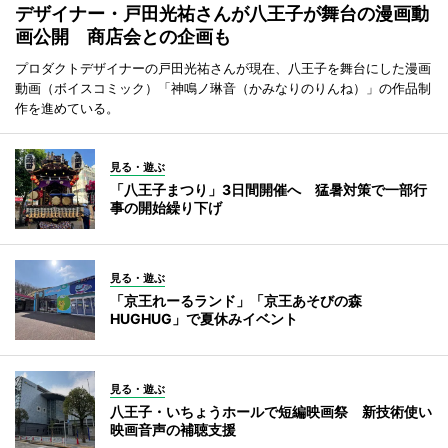
デザイナー・戸田光祐さんが八王子が舞台の漫画動
画公開 商店会との企画も
プロダクトデザイナーの戸田光祐さんが現在、八王子を舞台にした漫画
動画（ボイスコミック）「神鳴ノ琳音（かみなりのりんね）」の作品制
作を進めている。
見る・遊ぶ
「八王子まつり」3日間開催へ 猛暑対策で一部行
事の開始繰り下げ
見る・遊ぶ
「京王れーるランド」「京王あそびの森
HUGHUG」で夏休みイベント
見る・遊ぶ
八王子・いちょうホールで短編映画祭 新技術使い
映画音声の補聴支援