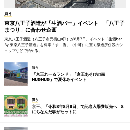
買う
東京八王子酒造が「生酒バー」イベント 「八王子
まつり」に合わせ企画
東京八王子酒造（八王子市元横山町1）が8月7日、イベント「生酒bar
By 東京八王子酒造」を料亭「すゞ香」（中町）に置く醸造所併設のシ
ョップなどで始める。
買う
「京王れーるランド」「京王あそびの森
HUGHUG」で夏休みイベント
買う
京王、「令和8年8月8日」で記念入場券販売へ 8
にちなんだ駅がセットに