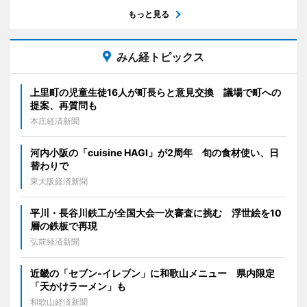
もっと見る
みん経トピックス
上里町の児童生徒16人が町長らと意見交換 議場で町への
提案、再質問も
本庄経済新聞
河内小阪の「cuisine HAGI」が2周年 旬の食材使い、日
替わりで
東大阪経済新聞
平川・長谷川鉄工が全国大会一次審査に挑む 浮世絵を10
層の鉄板で再現
弘前経済新聞
近畿の「セブン-イレブン」に和歌山メニュー 県内限定
「天かけラーメン」も
和歌山経済新聞