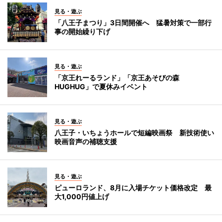
見る・遊ぶ
「八王子まつり」3日間開催へ 猛暑対策で一部行
事の開始繰り下げ
見る・遊ぶ
「京王れーるランド」「京王あそびの森
HUGHUG」で夏休みイベント
見る・遊ぶ
八王子・いちょうホールで短編映画祭 新技術使い
映画音声の補聴支援
見る・遊ぶ
ピューロランド、8月に入場チケット価格改定 最
大1,000円値上げ