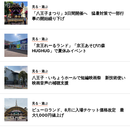
見る・遊ぶ
「八王子まつり」3日間開催へ 猛暑対策で一部行
事の開始繰り下げ
見る・遊ぶ
「京王れーるランド」「京王あそびの森
HUGHUG」で夏休みイベント
見る・遊ぶ
八王子・いちょうホールで短編映画祭 新技術使い
映画音声の補聴支援
見る・遊ぶ
ピューロランド、8月に入場チケット価格改定 最
大1,000円値上げ