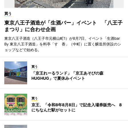
買う
東京八王子酒造が「生酒バー」イベント 「八王子
まつり」に合わせ企画
東京八王子酒造（八王子市元横山町1）が8月7日、イベント「生酒bar
By 東京八王子酒造」を料亭「すゞ香」（中町）に置く醸造所併設のシ
ョップなどで始める。
買う
「京王れーるランド」「京王あそびの森
HUGHUG」で夏休みイベント
買う
京王、「令和8年8月8日」で記念入場券販売へ 8
にちなんだ駅がセットに