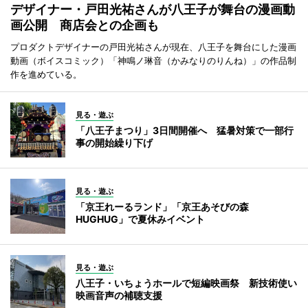
デザイナー・戸田光祐さんが八王子が舞台の漫画動
画公開 商店会との企画も
プロダクトデザイナーの戸田光祐さんが現在、八王子を舞台にした漫画
動画（ボイスコミック）「神鳴ノ琳音（かみなりのりんね）」の作品制
作を進めている。
見る・遊ぶ
「八王子まつり」3日間開催へ 猛暑対策で一部行
事の開始繰り下げ
見る・遊ぶ
「京王れーるランド」「京王あそびの森
HUGHUG」で夏休みイベント
見る・遊ぶ
八王子・いちょうホールで短編映画祭 新技術使い
映画音声の補聴支援