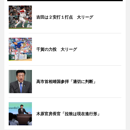
吉田は２安打１打点 大リーグ
千賀の力投 大リーグ
高市首相靖国参拝「適切に判断」
木原官房長官「拉致は現在進行形」