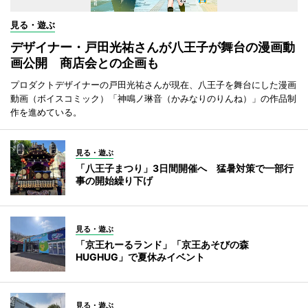
見る・遊ぶ
デザイナー・戸田光祐さんが八王子が舞台の漫画動
画公開 商店会との企画も
プロダクトデザイナーの戸田光祐さんが現在、八王子を舞台にした漫画
動画（ボイスコミック）「神鳴ノ琳音（かみなりのりんね）」の作品制
作を進めている。
見る・遊ぶ
「八王子まつり」3日間開催へ 猛暑対策で一部行
事の開始繰り下げ
見る・遊ぶ
「京王れーるランド」「京王あそびの森
HUGHUG」で夏休みイベント
見る・遊ぶ