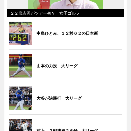
２２歳吉沢がツアー初Ｖ 女子ゴルフ
中島ひとみ、１２秒６２の日本新
山本の力投 大リーグ
大谷が決勝打 大リーグ
村上、２戦連発２６号 大リーグ