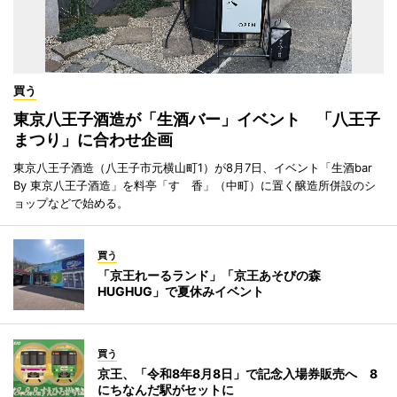
買う
東京八王子酒造が「生酒バー」イベント 「八王子
まつり」に合わせ企画
東京八王子酒造（八王子市元横山町1）が8月7日、イベント「生酒bar
By 東京八王子酒造」を料亭「すゞ香」（中町）に置く醸造所併設のシ
ョップなどで始める。
買う
「京王れーるランド」「京王あそびの森
HUGHUG」で夏休みイベント
買う
京王、「令和8年8月8日」で記念入場券販売へ 8
にちなんだ駅がセットに