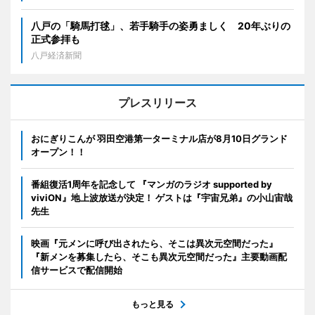
八戸の「騎馬打毬」、若手騎手の姿勇ましく 20年ぶりの
正式参拝も
八戸経済新聞
プレスリリース
おにぎりこんが 羽田空港第一ターミナル店が8月10日グランド
オープン！！
番組復活1周年を記念して 『マンガのラジオ supported by
viviON』地上波放送が決定！ ゲストは『宇宙兄弟』の小山宙哉
先生
映画『元メンに呼び出されたら、そこは異次元空間だった』
『新メンを募集したら、そこも異次元空間だった』主要動画配
信サービスで配信開始
もっと見る