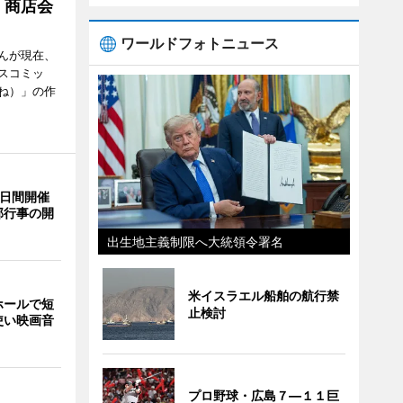
 商店会
ワールドフォトニュース
んが現在、
スコミッ
ね）」の作
3日間開催
部行事の開
出生地主義制限へ大統領令署名
米イスラエル船舶の航行禁
ホールで短
止検討
使い映画音
プロ野球・広島７―１１巨