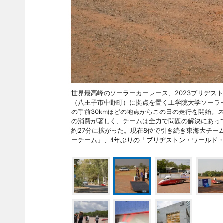
世界最高峰のソーラーカーレース、2023ブリヂス
（八王子市中野町）に拠点を置く工学院大学ソーラー
の手前30kmほどの地点からこの日の走行を開始。ス
の消費が著しく、チームは全力で問題の解決にあっ
約27分に拡がった。現在8位で引き続き東海大チー
ーチーム」、4年ぶりの「ブリヂストン・ワールド