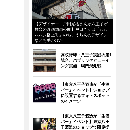
【デザイナー・戸田光祐さんが八王子が
舞台の漫画動画公開】戸田さんは「八八
八八八幡上町」のちょうちんのデザイン
などを手がけた
高校野球・八王子実践の第1
試合、パブリックビューイ
ング実施 鳴門渦潮戦
【東京八王子酒造が「生酒
バー」イベント】ショップ
に設置するフォトスポット
のイメージ
【東京八王子酒造が「生酒
バー」イベント】東京八王
子酒造のショップで限定提