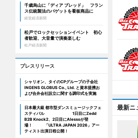
千歳烏山に「ディア ブレッド」 フラン
ス伝統製法のバゲットを看板商品に
経堂経済新聞
松戸でロックセッションイベント 初心
者歓迎、大音量で演奏楽しむ
松戸経済新聞
プレスリリース
シャリオン、タイのCPグループの子会社
INGENS GLOBUS Co., Ltd. と資本提携お
よび合弁会社設立に関する調印式を実施
最新ニ
日本最大級 都市型ダンスミュージックフェ
スティバル 1日目にZedd
B2B Knock2、2日目にAlessoが登
場！ 「ULTRA JAPAN 2026」アー
ティスト出演日程公開！