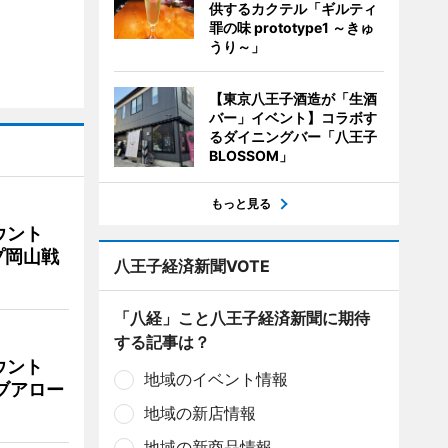
供するカクテル「ギルティ
罪の味 prototype1 ～きゅ
うり～」
【東京八王子酒造が「生酒
バー」イベント】コラボす
るダイニングバー「八王子
BLOSSOM」
もっと見る
ウント
プ岡山戦
八王子経済新聞VOTE
「八経」こと八王子経済新聞に期待
する記事は？
ウント
地域のイベント情報
イブアロー
地域の新店情報
地域の新商品情報