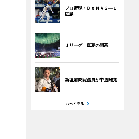
プロ野球・ＤｅＮＡ２―１
広島
Ｊリーグ、真夏の開幕
新垣前衆院議員が中道離党
もっと見る