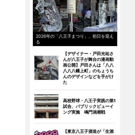
2026年の「八王子まつり」、初日を迎え
る
【デザイナー・戸田光祐さ
んが八王子が舞台の漫画動
画公開】戸田さんは「八八
八八八幡上町」のちょうち
んのデザインなどを手がけ
た
高校野球・八王子実践の第1
試合、パブリックビューイ
ング実施 鳴門渦潮戦
【東京八王子酒造が「生酒