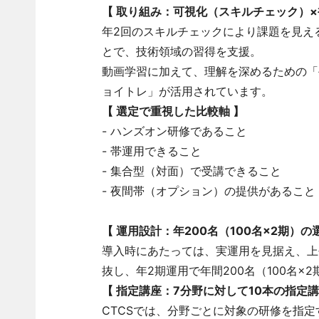
【
取り組み：可視化（スキルチェック）
年2回のスキルチェックにより課題を見え
とで、技術領域の習得を支援。
動画学習に加えて、理解を深めるための「
ョイトレ」が活用されています。
【
選定で重視した比較軸
】
- ハンズオン研修であること
- 帯運用できること
- 集合型（対面）で受講できること
- 夜間帯（オプション）の提供があること
【
運用設計：年200名（100名×2期）
導入時にあたっては、実運用を見据え、上
抜し、年2期運用で年間200名（100名×
【
指定講座：7分野に対して10本の指定
CTCSでは、分野ごとに対象の研修を指