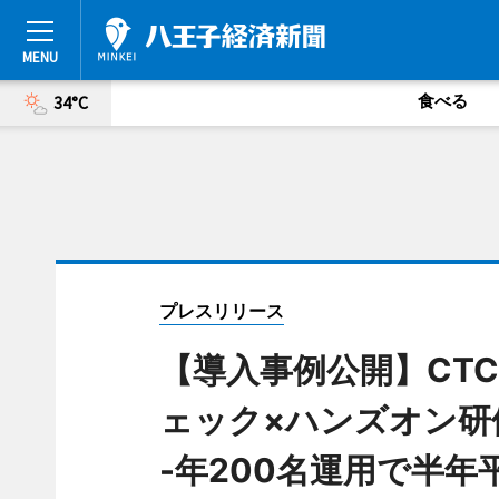
食べる
34°C
プレスリリース
【導入事例公開】CT
ェック×ハンズオン研
-年200名運用で半年平