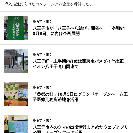
導入推進に向けたコンソーシアム協定を締結した。
暮らす・働く
八王子市が「八王子∞八結び」開催へ 「令和8年
8月8日」に向け企画展開
暮らす・働く
八王子経・上半期PV1位は西東京バスダイヤ改正
イオン八王子滝山関連で
暮らす・働く
「桑都の杜」10月3日にグランドオープンへ 八王
子医療刑務所跡地を活用
暮らす・働く
八王子市内のクマの出没情報まとめたウェブアプリ
公開 オープンデータ活用