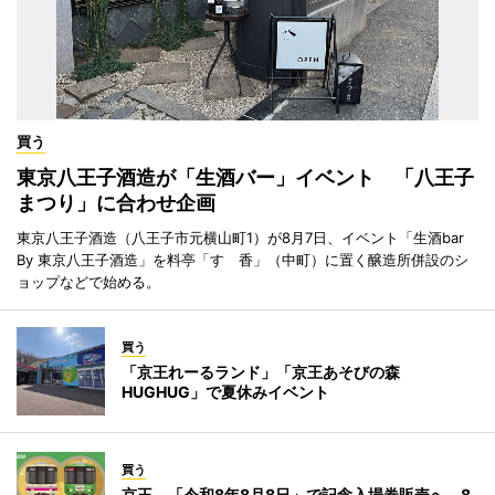
買う
東京八王子酒造が「生酒バー」イベント 「八王子
まつり」に合わせ企画
東京八王子酒造（八王子市元横山町1）が8月7日、イベント「生酒bar
By 東京八王子酒造」を料亭「すゞ香」（中町）に置く醸造所併設のシ
ョップなどで始める。
買う
「京王れーるランド」「京王あそびの森
HUGHUG」で夏休みイベント
買う
京王、「令和8年8月8日」で記念入場券販売へ 8