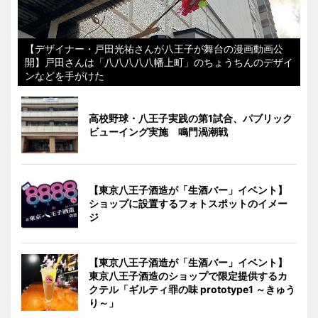
【デザイナー・戸田光祐さんが八王子が舞台の漫画動画公
開】戸田さんは「八八八八八幡上町」のちょうちんのデザイ
ンなどを手がけた
高校野球・八王子実践の第1試合、パブリック
ビューイング実施 鳴門渦潮戦
【東京八王子酒造が「生酒バー」イベント】
ショップに設置するフォトスポットのイメー
ジ
【東京八王子酒造が「生酒バー」イベント】
東京八王子酒造のショップで限定提供するカ
クテル「ギルティ罪の味 prototype1 ～きゅう
り～」