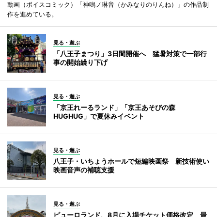
動画（ボイスコミック）「神鳴ノ琳音（かみなりのりんね）」の作品制
作を進めている。
見る・遊ぶ
「八王子まつり」3日間開催へ 猛暑対策で一部行
事の開始繰り下げ
見る・遊ぶ
「京王れーるランド」「京王あそびの森
HUGHUG」で夏休みイベント
見る・遊ぶ
八王子・いちょうホールで短編映画祭 新技術使い
映画音声の補聴支援
見る・遊ぶ
ピューロランド、8月に入場チケット価格改定 最