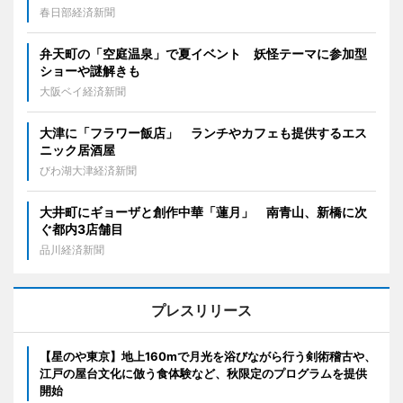
春日部経済新聞
弁天町の「空庭温泉」で夏イベント 妖怪テーマに参加型
ショーや謎解きも
大阪ベイ経済新聞
大津に「フラワー飯店」 ランチやカフェも提供するエス
ニック居酒屋
びわ湖大津経済新聞
大井町にギョーザと創作中華「蓮月」 南青山、新橋に次
ぐ都内3店舗目
品川経済新聞
プレスリリース
【星のや東京】地上160mで月光を浴びながら行う剣術稽古や、
江戸の屋台文化に倣う食体験など、秋限定のプログラムを提供
開始