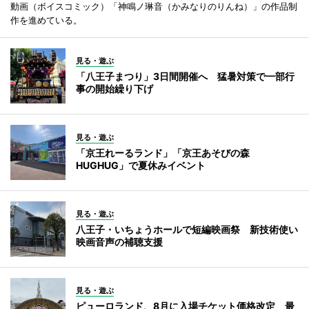
動画（ボイスコミック）「神鳴ノ琳音（かみなりのりんね）」の作品制
作を進めている。
見る・遊ぶ
「八王子まつり」3日間開催へ 猛暑対策で一部行
事の開始繰り下げ
見る・遊ぶ
「京王れーるランド」「京王あそびの森
HUGHUG」で夏休みイベント
見る・遊ぶ
八王子・いちょうホールで短編映画祭 新技術使い
映画音声の補聴支援
見る・遊ぶ
ピューロランド、8月に入場チケット価格改定 最