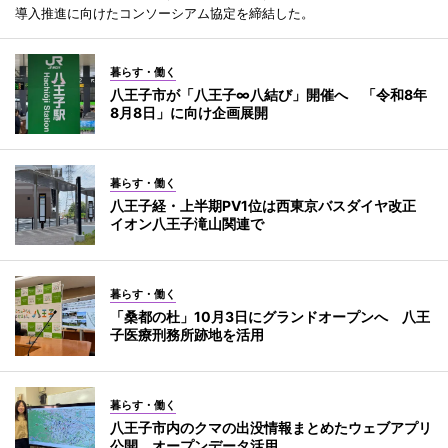
導入推進に向けたコンソーシアム協定を締結した。
暮らす・働く
八王子市が「八王子∞八結び」開催へ 「令和8年
8月8日」に向け企画展開
暮らす・働く
八王子経・上半期PV1位は西東京バスダイヤ改正
イオン八王子滝山関連で
暮らす・働く
「桑都の杜」10月3日にグランドオープンへ 八王
子医療刑務所跡地を活用
暮らす・働く
八王子市内のクマの出没情報まとめたウェブアプリ
公開 オープンデータ活用