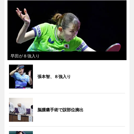
早田が８強入り
張本智、８強入り
脳腫瘍手術で誤部位摘出