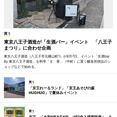
買う
東京八王子酒造が「生酒バー」イベント 「八王子
まつり」に合わせ企画
東京八王子酒造（八王子市元横山町1）が8月7日、イベント「生酒bar
By 東京八王子酒造」を料亭「すゞ香」（中町）に置く醸造所併設のシ
ョップなどで始める。
買う
「京王れーるランド」「京王あそびの森
HUGHUG」で夏休みイベント
買う
京王、「令和8年8月8日」で記念入場券販売へ 8