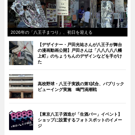
2026年の「八王子まつり」、初日を迎える
【デザイナー・戸田光祐さんが八王子が舞台
の漫画動画公開】戸田さんは「八八八八八幡
上町」のちょうちんのデザインなどを手がけ
た
高校野球・八王子実践の第1試合、パブリック
ビューイング実施 鳴門渦潮戦
【東京八王子酒造が「生酒バー」イベント】
ショップに設置するフォトスポットのイメー
ジ