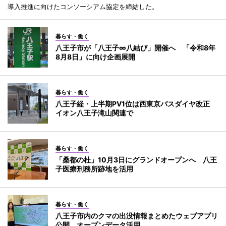
導入推進に向けたコンソーシアム協定を締結した。
暮らす・働く
八王子市が「八王子∞八結び」開催へ 「令和8年
8月8日」に向け企画展開
暮らす・働く
八王子経・上半期PV1位は西東京バスダイヤ改正
イオン八王子滝山関連で
暮らす・働く
「桑都の杜」10月3日にグランドオープンへ 八王
子医療刑務所跡地を活用
暮らす・働く
八王子市内のクマの出没情報まとめたウェブアプリ
公開 オープンデータ活用