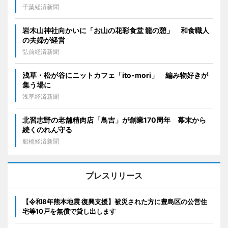
千葉経済新聞
岩木山神社向かいに「お山の花彩食堂 龍の憩」 和食職人
の夫婦が経営
弘前経済新聞
浅草・松が谷にニットカフェ「ito-mori」 編み物好きが
集う場に
浅草経済新聞
北習志野の老舗精肉店「鳥吉」が創業170周年 幕末から
続くのれん守る
船橋経済新聞
プレスリリース
【令和8年熊本地震 復興支援】被災された方に豊島区の公営住
宅等10戸を無償で貸し出します