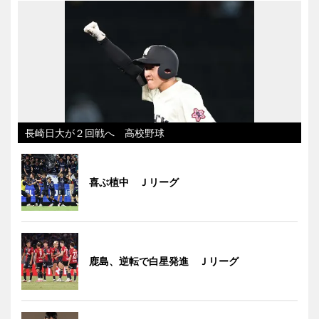
長崎日大が２回戦へ 高校野球
喜ぶ植中 Ｊリーグ
鹿島、逆転で白星発進 Ｊリーグ