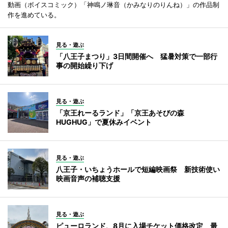
動画（ボイスコミック）「神鳴ノ琳音（かみなりのりんね）」の作品制
作を進めている。
見る・遊ぶ
「八王子まつり」3日間開催へ 猛暑対策で一部行
事の開始繰り下げ
見る・遊ぶ
「京王れーるランド」「京王あそびの森
HUGHUG」で夏休みイベント
見る・遊ぶ
八王子・いちょうホールで短編映画祭 新技術使い
映画音声の補聴支援
見る・遊ぶ
ピューロランド、8月に入場チケット価格改定 最