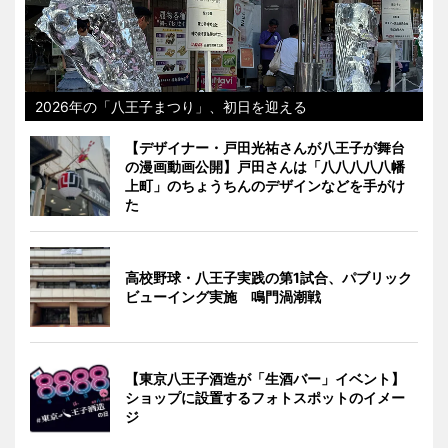
2026年の「八王子まつり」、初日を迎える
【デザイナー・戸田光祐さんが八王子が舞台
の漫画動画公開】戸田さんは「八八八八八幡
上町」のちょうちんのデザインなどを手がけ
た
高校野球・八王子実践の第1試合、パブリック
ビューイング実施 鳴門渦潮戦
【東京八王子酒造が「生酒バー」イベント】
ショップに設置するフォトスポットのイメー
ジ