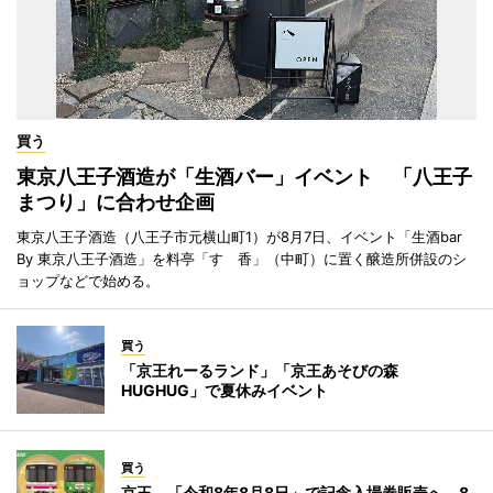
買う
東京八王子酒造が「生酒バー」イベント 「八王子
まつり」に合わせ企画
東京八王子酒造（八王子市元横山町1）が8月7日、イベント「生酒bar
By 東京八王子酒造」を料亭「すゞ香」（中町）に置く醸造所併設のシ
ョップなどで始める。
買う
「京王れーるランド」「京王あそびの森
HUGHUG」で夏休みイベント
買う
京王、「令和8年8月8日」で記念入場券販売へ 8