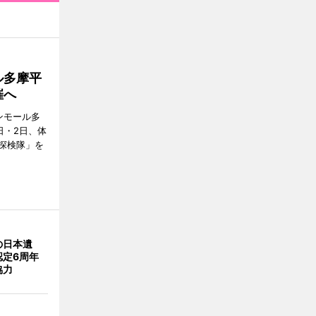
ル多摩平
催へ
ンモール多
日・2日、体
探検隊」を
の日本遺
認定6周年
協力