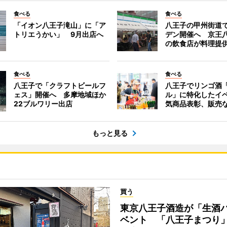
食べる
食べる
「イオン八王子滝山」に「ア
八王子の甲州街道
トリエうかい」 9月出店へ
デン開催へ 京王
の飲食店が料理提
食べる
食べる
八王子で「クラフトビールフ
八王子でリンゴ酒
ェス」開催へ 多摩地域ほか
ル」に特化したイ
22ブルワリー出店
気商品表彰、販売
もっと見る
買う
東京八王子酒造が「生酒
ベント 「八王子まつり