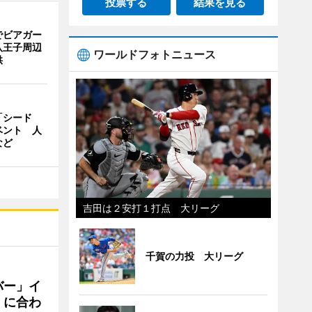
投票する
結果を見る
でビアガー
八王子周辺
ワールドフォトニュース
供
「シード
ベント 人
など
吉田は２安打１打点 大リーグ
千賀の力投 大リーグ
バー」イ
」に合わ