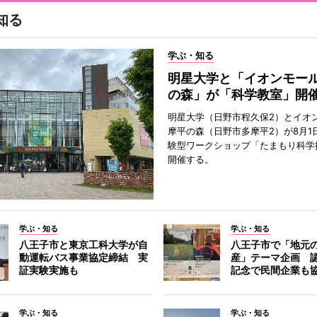
知る
学ぶ・知る
明星大学と「イオンモー
の森」が「科学教室」開
明星大学（日野市程久保2）とイオ
摩平の森（日野市多摩平2）が8月1
験型ワークショップ「たまもり科学
開催する。
学ぶ・知る
学ぶ・知る
八王子市と東京工科大学が自
八王子市で「地元
動運転バス事業協定締結 実
産」テーマ企画 
証実験実施も
記念で民間企業も
学ぶ・知る
学ぶ・知る