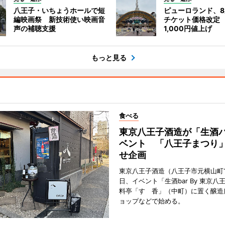
八王子・いちょうホールで短
ピューロランド、
編映画祭 新技術使い映画音
チケット価格改定
声の補聴支援
1,000円値上げ
もっと見る
食べる
東京八王子酒造が「生酒
ベント 「八王子まつり
せ企画
東京八王子酒造（八王子市元横山町1
日、イベント「生酒bar By 東京八
料亭「すゞ香」（中町）に置く醸造
ョップなどで始める。