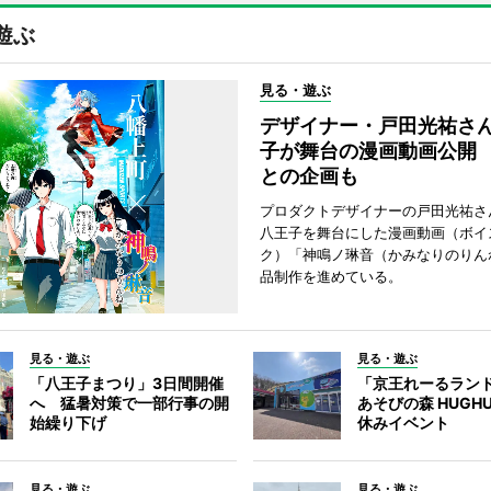
遊ぶ
見る・遊ぶ
デザイナー・戸田光祐さ
子が舞台の漫画動画公開
との企画も
プロダクトデザイナーの戸田光祐さ
八王子を舞台にした漫画動画（ボイ
ク）「神鳴ノ琳音（かみなりのりん
品制作を進めている。
見る・遊ぶ
見る・遊ぶ
「八王子まつり」3日間開催
「京王れーるラン
へ 猛暑対策で一部行事の開
あそびの森 HUGH
始繰り下げ
休みイベント
見る・遊ぶ
見る・遊ぶ