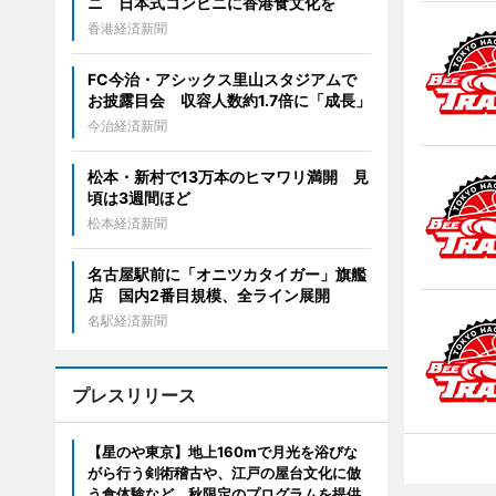
ニ 日本式コンビニに香港食文化を
香港経済新聞
FC今治・アシックス里山スタジアムで
お披露目会 収容人数約1.7倍に「成長」
今治経済新聞
松本・新村で13万本のヒマワリ満開 見
頃は3週間ほど
松本経済新聞
名古屋駅前に「オニツカタイガー」旗艦
店 国内2番目規模、全ライン展開
名駅経済新聞
プレスリリース
【星のや東京】地上160mで月光を浴びな
がら行う剣術稽古や、江戸の屋台文化に倣
う食体験など、秋限定のプログラムを提供