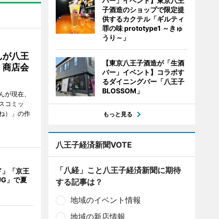
バー」イベント】東京八王
子酒造のショップで限定提
供するカクテル「ギルティ
罪の味 prototype1 ～きゅ
うり～」
んが八王
【東京八王子酒造が「生酒
 商店会
バー」イベント】コラボす
るダイニングバー「八王子
BLOSSOM」
んが現在、
スコミッ
ね）」の作
もっと見る
八王子経済新聞VOTE
「八経」こと八王子経済新聞に期待
ド」「京王
UG」で夏
する記事は？
地域のイベント情報
地域の新店情報