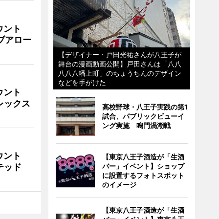
ウント
イブアロー
【デザイナー・戸田光祐さんが八王子が
舞台の漫画動画公開】戸田さんは「八八
八八八幡上町」のちょうちんのデザイン
などを手がけた
ウント
ビレックス
高校野球・八王子実践の第1
試合、パブリックビューイ
ング実施 鳴門渦潮戦
ウント
【東京八王子酒造が「生酒
イテッド
バー」イベント】ショップ
に設置するフォトスポット
のイメージ
【東京八王子酒造が「生酒