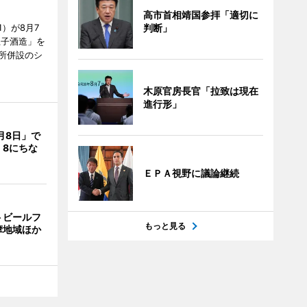
高市首相靖国参拝「適切に
）が8月7
判断」
王子酒造」を
所併設のシ
木原官房長官「拉致は現在
進行形」
月8日」で
 8にちな
ＥＰＡ視野に議論継続
トビールフ
もっと見る
摩地域ほか