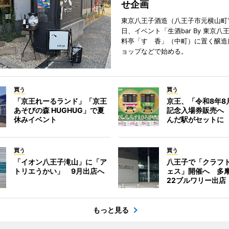
せ企画
東京八王子酒造（八王子市元横山町1
日、イベント「生酒bar By 東京八
料亭「すゞ香」（中町）に置く醸造
ョップなどで始める。
買う
買う
「京王れーるランド」「京王
京王、「令和8年8
あそびの森 HUGHUG」で夏
記念入場券販売へ
休みイベント
んだ駅がセットに
買う
買う
「イオン八王子滝山」に「ア
八王子で「クラフ
トリエうかい」 9月出店へ
ェス」開催へ 多
22ブルワリー出店
もっと見る