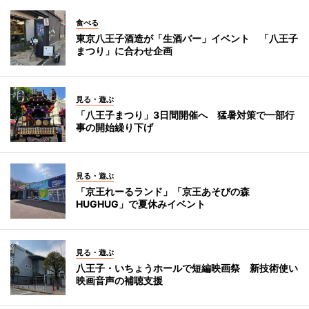
食べる
東京八王子酒造が「生酒バー」イベント 「八王子
まつり」に合わせ企画
見る・遊ぶ
「八王子まつり」3日間開催へ 猛暑対策で一部行
事の開始繰り下げ
見る・遊ぶ
「京王れーるランド」「京王あそびの森
HUGHUG」で夏休みイベント
見る・遊ぶ
八王子・いちょうホールで短編映画祭 新技術使い
映画音声の補聴支援