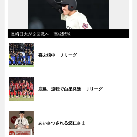
長崎日大が２回戦へ 高校野球
喜ぶ植中 Ｊリーグ
鹿島、逆転で白星発進 Ｊリーグ
あいさつされる悠仁さま