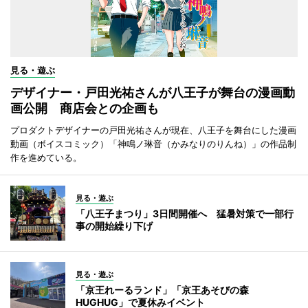
見る・遊ぶ
デザイナー・戸田光祐さんが八王子が舞台の漫画動
画公開 商店会との企画も
プロダクトデザイナーの戸田光祐さんが現在、八王子を舞台にした漫画
動画（ボイスコミック）「神鳴ノ琳音（かみなりのりんね）」の作品制
作を進めている。
見る・遊ぶ
「八王子まつり」3日間開催へ 猛暑対策で一部行
事の開始繰り下げ
見る・遊ぶ
「京王れーるランド」「京王あそびの森
HUGHUG」で夏休みイベント