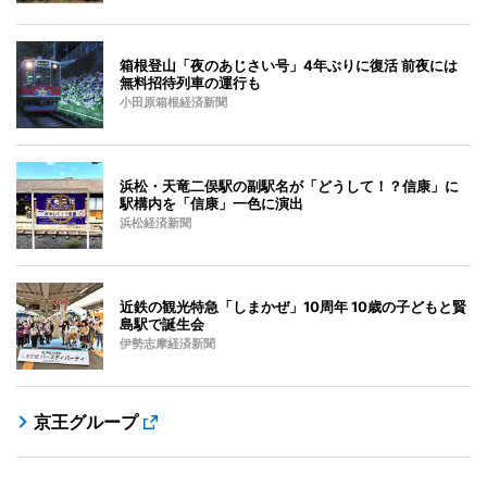
箱根登山「夜のあじさい号」4年ぶりに復活 前夜には
無料招待列車の運行も
小田原箱根経済新聞
浜松・天竜二俣駅の副駅名が「どうして！？信康」に
駅構内を「信康」一色に演出
浜松経済新聞
近鉄の観光特急「しまかぜ」10周年 10歳の子どもと賢
島駅で誕生会
伊勢志摩経済新聞
京王グループ