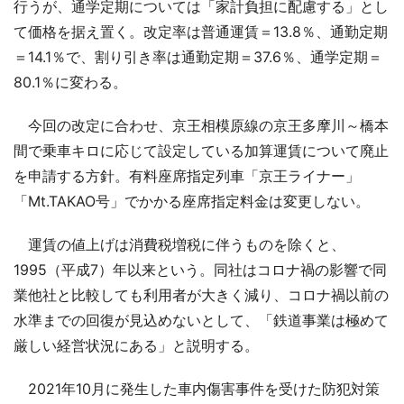
行うが、通学定期については「家計負担に配慮する」とし
て価格を据え置く。改定率は普通運賃＝13.8％、通勤定期
＝14.1％で、割り引き率は通勤定期＝37.6％、通学定期＝
80.1％に変わる。
今回の改定に合わせ、京王相模原線の京王多摩川～橋本
間で乗車キロに応じて設定している加算運賃について廃止
を申請する方針。有料座席指定列車「京王ライナー」
「Mt.TAKAO号」でかかる座席指定料金は変更しない。
運賃の値上げは消費税増税に伴うものを除くと、
1995（平成7）年以来という。同社はコロナ禍の影響で同
業他社と比較しても利用者が大きく減り、コロナ禍以前の
水準までの回復が見込めないとして、「鉄道事業は極めて
厳しい経営状況にある」と説明する。
2021年10月に発生した車内傷害事件を受けた防犯対策