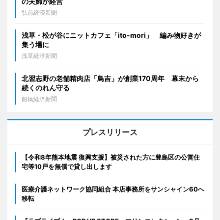
の夫婦が経営
弘前経済新聞
浅草・松が谷にニットカフェ「ito-mori」 編み物好きが
集う場に
浅草経済新聞
北習志野の老舗精肉店「鳥吉」が創業170周年 幕末から
続くのれん守る
船橋経済新聞
プレスリリース
【令和8年熊本地震 復興支援】被災された方に豊島区の公営住
宅等10戸を無償で貸し出します
医療介護ネットワーク協同組合 本店事務所をサンシャイン60へ
移転