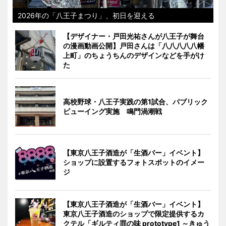
2026年の「八王子まつり」、初日を迎える
【デザイナー・戸田光祐さんが八王子が舞台
の漫画動画公開】戸田さんは「八八八八八幡
上町」のちょうちんのデザインなどを手がけ
た
高校野球・八王子実践の第1試合、パブリック
ビューイング実施 鳴門渦潮戦
【東京八王子酒造が「生酒バー」イベント】
ショップに設置するフォトスポットのイメー
ジ
【東京八王子酒造が「生酒バー」イベント】
東京八王子酒造のショップで限定提供するカ
クテル「ギルティ罪の味 prototype1 ～きゅう