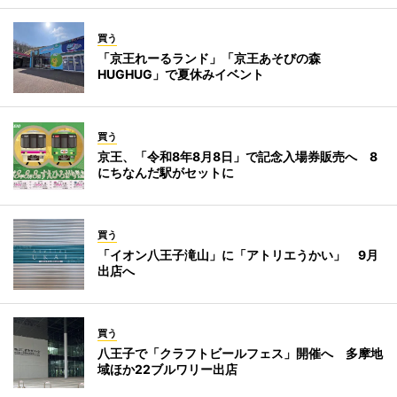
買う
「京王れーるランド」「京王あそびの森
HUGHUG」で夏休みイベント
買う
京王、「令和8年8月8日」で記念入場券販売へ 8
にちなんだ駅がセットに
買う
「イオン八王子滝山」に「アトリエうかい」 9月
出店へ
買う
八王子で「クラフトビールフェス」開催へ 多摩地
域ほか22ブルワリー出店