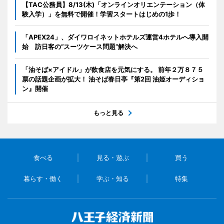
【TAC公務員】8/13(木)「オンラインオリエンテーション（体
験入学）」を無料で開催！学習スタートはじめの1歩！
「APEX24」、ダイワロイネットホテルズ運営4ホテルへ導入開
始 訪日客の“スーツケース問題”解決へ
「油そば×アイドル」が飲食店を元気にする。 前年２万８７５
票の話題企画が拡大！ 油そば春日亭『第2回 油姫オーディショ
ン』開催
もっと見る
食べる
見る・遊ぶ
買う
暮らす・働く
学ぶ・知る
特集