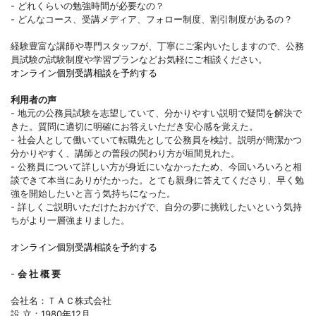
- どれくらいの勉強時間が必要なの？
- どんなコース、受講メディア、フォロー制度、割引制度があるの？
経験豊富な講師や専門スタッフが、丁寧にご案内いたしますので、公務
員試験の試験制度や学習プランなどお気軽にご相談ください。
オンライン個別受講相談を予約する
利用者の声
- 地元の公務員試験を志望していて、分かりやすい説明で疑問を解決で
きた。質問に適切に明確にお答えいただき安心感を覚えた。
- 社会人として働いていて転職先として公務員を検討。説明が簡潔かつ
分かりやすく、講師との普段の関わり方が垣間見れた。
- 公務員について詳しい方が身近にいなかったため、今回いろいろと相
談できて本当にありがたかった。とても親身に答えてくださり、早く勉
強を開始したいと言う気持ちになった。
- 詳しくご説明いただけたおかげで、自分の夢に挑戦したいという気持
ちがより一層強まりました。
オンライン個別受講相談を予約する
-
会 社 概 要
会社名：ＴＡＣ株式会社
設 立：1980年12月