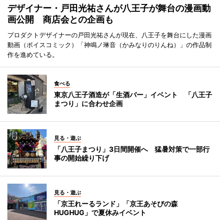
デザイナー・戸田光祐さんが八王子が舞台の漫画動
画公開 商店会との企画も
プロダクトデザイナーの戸田光祐さんが現在、八王子を舞台にした漫画
動画（ボイスコミック）「神鳴ノ琳音（かみなりのりんね）」の作品制
作を進めている。
食べる
東京八王子酒造が「生酒バー」イベント 「八王子
まつり」に合わせ企画
見る・遊ぶ
「八王子まつり」3日間開催へ 猛暑対策で一部行
事の開始繰り下げ
見る・遊ぶ
「京王れーるランド」「京王あそびの森
HUGHUG」で夏休みイベント