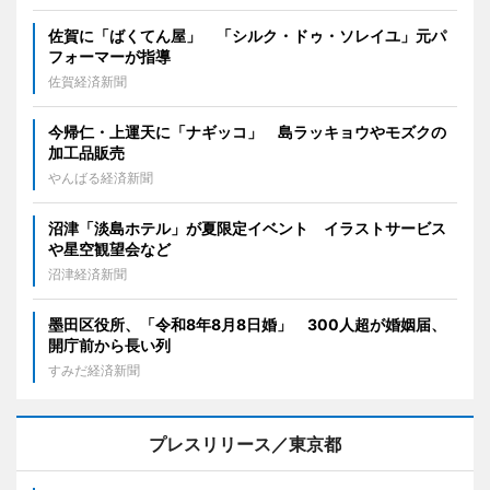
佐賀に「ばくてん屋」 「シルク・ドゥ・ソレイユ」元パ
フォーマーが指導
佐賀経済新聞
今帰仁・上運天に「ナギッコ」 島ラッキョウやモズクの
加工品販売
やんばる経済新聞
沼津「淡島ホテル」が夏限定イベント イラストサービス
や星空観望会など
沼津経済新聞
墨田区役所、「令和8年8月8日婚」 300人超が婚姻届、
開庁前から長い列
すみだ経済新聞
プレスリリース／東京都