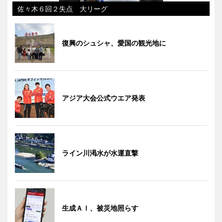
佐々木６回２失点 大リーグ
復興のシュシャ、愛国の観光地に
アジア大会公式ウエア発表
ライン川渇水が水運直撃
生成ＡＩ、被災地照らす