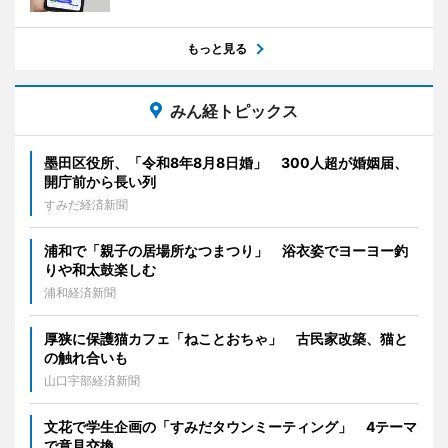
もっと見る
みん経トピックス
墨田区役所、「令和8年8月8日婚」 300人超が婚姻届、
開庁前から長い列
すみだ経済新聞
浦和で「親子の居場所なつまつり」 浴衣姿でヨーヨー釣
りや和太鼓楽しむ
浦和経済新聞
厚狭に保護猫カフェ「ねことおちゃ」 古民家改築、猫と
の触れ合いも
山口宇部経済新聞
文花で学生企画の「すみだタウンミーティング」 4テーマ
で意見交換