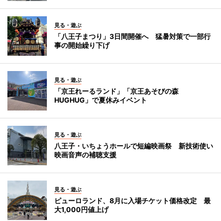
見る・遊ぶ
「八王子まつり」3日間開催へ 猛暑対策で一部行
事の開始繰り下げ
見る・遊ぶ
「京王れーるランド」「京王あそびの森
HUGHUG」で夏休みイベント
見る・遊ぶ
八王子・いちょうホールで短編映画祭 新技術使い
映画音声の補聴支援
見る・遊ぶ
ピューロランド、8月に入場チケット価格改定 最
大1,000円値上げ