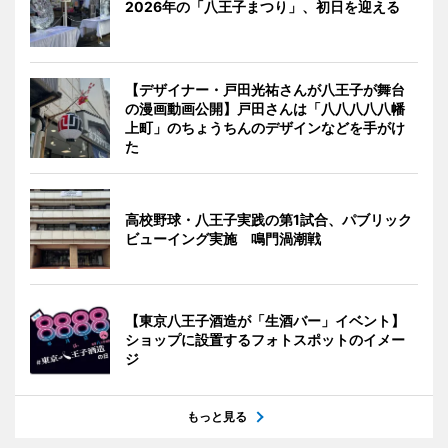
2026年の「八王子まつり」、初日を迎える
【デザイナー・戸田光祐さんが八王子が舞台
の漫画動画公開】戸田さんは「八八八八八幡
上町」のちょうちんのデザインなどを手がけ
た
高校野球・八王子実践の第1試合、パブリック
ビューイング実施 鳴門渦潮戦
【東京八王子酒造が「生酒バー」イベント】
ショップに設置するフォトスポットのイメー
ジ
もっと見る