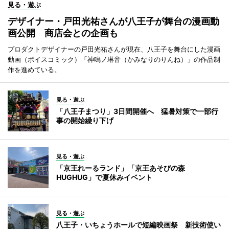
見る・遊ぶ
デザイナー・戸田光祐さんが八王子が舞台の漫画動
画公開 商店会との企画も
プロダクトデザイナーの戸田光祐さんが現在、八王子を舞台にした漫画
動画（ボイスコミック）「神鳴ノ琳音（かみなりのりんね）」の作品制
作を進めている。
見る・遊ぶ
「八王子まつり」3日間開催へ 猛暑対策で一部行
事の開始繰り下げ
見る・遊ぶ
「京王れーるランド」「京王あそびの森
HUGHUG」で夏休みイベント
見る・遊ぶ
八王子・いちょうホールで短編映画祭 新技術使い