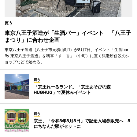
買う
東京八王子酒造が「生酒バー」イベント 「八王子
まつり」に合わせ企画
東京八王子酒造（八王子市元横山町1）が8月7日、イベント「生酒bar
By 東京八王子酒造」を料亭「すゞ香」（中町）に置く醸造所併設のシ
ョップなどで始める。
買う
「京王れーるランド」「京王あそびの森
HUGHUG」で夏休みイベント
買う
京王、「令和8年8月8日」で記念入場券販売へ 8
にちなんだ駅がセットに