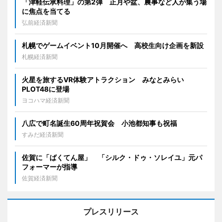
「津軽伝承料理」の第2弾 正月や盆、農事など人が集う場
に焦点を当てる
弘前経済新聞
札幌でゲームイベント10月開催へ 高校生向け企画を新設
札幌経済新聞
火星を旅するVR体験アトラクション みなとみらい
PLOT48に登場
ヨコハマ経済新聞
八広で町名誕生60周年祝賀会 小池都知事も祝福
すみだ経済新聞
佐賀に「ばくてん屋」 「シルク・ドゥ・ソレイユ」元パ
フォーマーが指導
佐賀経済新聞
プレスリリース