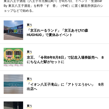
東京八王子酒造（八王子市元横山町1）が8月7日、イベント「生酒bar
By 東京八王子酒造」を料亭「すゞ香」（中町）に置く醸造所併設のシ
ョップなどで始める。
買う
「京王れーるランド」「京王あそびの森
HUGHUG」で夏休みイベント
買う
京王、「令和8年8月8日」で記念入場券販売へ 8
にちなんだ駅がセットに
買う
「イオン八王子滝山」に「アトリエうかい」 9月
出店へ
買う