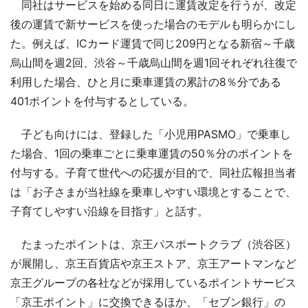
同社はサービスを始める同日に運賃改定を行うが、改定
後の運賃で新サービスを使った場合のモデルも明らかにし
た。例えば、ICカード運賃で同じ209円となる新宿～千歳
烏山間を週2回、渋谷～千歳烏山間を週1回それぞれ往復で
利用した場合、ひと月に乗車運賃の累計の8％分である
401ポイントを付与するとしている。
子ども向けには、登録した「小児用PASMO」で乗車し
た場合、1回の乗車ごとに乗車運賃の50％分のポイントを
付与する。子育て世代への応援が目的で、同社広報担当者
は「お子さまが当社線を乗車しやすい環境とすることで、
子育てしやすい沿線を目指す」と話す。
たまったポイントは、京王パスポートクラブ（渋谷区）
が展開し、京王百貨店や京王ストア、京王アートマンなど
京王グループの各社などが採用しているポイントサービス
「京王ポイント」に交換できるほか、「セブン銀行」の