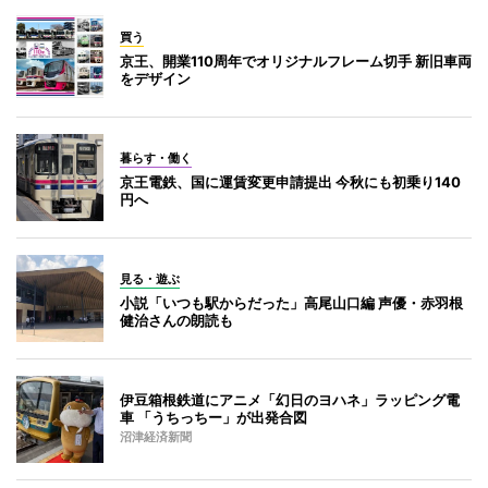
買う
京王、開業110周年でオリジナルフレーム切手 新旧車両
をデザイン
暮らす・働く
京王電鉄、国に運賃変更申請提出 今秋にも初乗り140
円へ
見る・遊ぶ
小説「いつも駅からだった」高尾山口編 声優・赤羽根
健治さんの朗読も
伊豆箱根鉄道にアニメ「幻日のヨハネ」ラッピング電
車 「うちっちー」が出発合図
沼津経済新聞